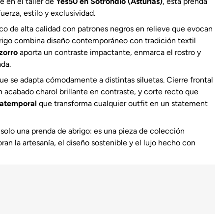
 en el taller de
Yes50 en Sotrondio (Asturias)
, esta prenda
fuerza, estilo y exclusividad.
o de alta calidad con patrones negros en relieve que evocan
brigo combina diseño contemporáneo con tradición textil
zorro
aporta un contraste impactante, enmarca el rostro y
ada.
ue se adapta cómodamente a distintas siluetas. Cierre frontal
on acabado charol brillante en contraste, y corte recto que
y atemporal
que transforma cualquier outfit en un statement
solo una prenda de abrigo: es una pieza de colección
an la artesanía, el diseño sostenible y el lujo hecho con