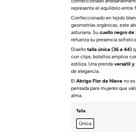
confeccionado artesanalmente
representa el equilibrio entre 
Confeccionado en tejido blanc
geometrías orgánicas, este a
asturiana. Su
cuello negro de 
refuerza su presencia sofistic
Diseño
talla única (36 a 44)
q
con clips, bolsillos amplios c
estiliza. Una prenda
versátil 
de elegancia.
El
Abrigo Flor de Nieve
no es 
pensada para mujeres que valor
alma.
Talla
Única